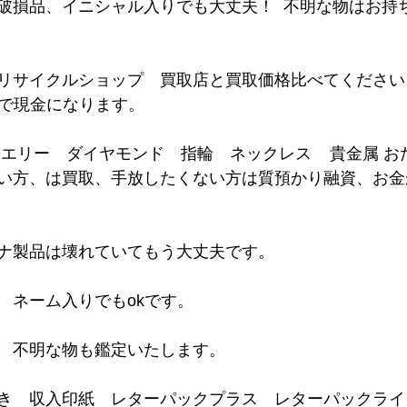
破損品、イニシャル入りでも大丈夫！  不明な物はお持
クルショップ　買取店と買取価格比べてください。         
で現金になります。   
い方、は買取、手放したくない方は質預かり融資、お金
製品は壊れていてもう大丈夫です。      
ネーム入りでもokです。    
不明な物も鑑定いたします。      
き　収入印紙　レターパックプラス　レターパックライ