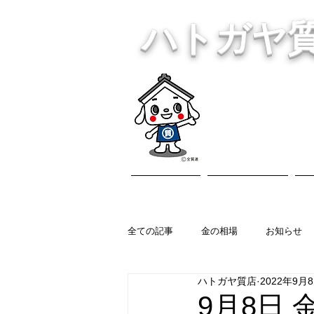
ハトガヤ
川口市鳩ヶ
・貴金
ホーム
営業内容
全ての記事
金の相場
お知らせ
ハトガヤ質店
2022年9月
9月8日 