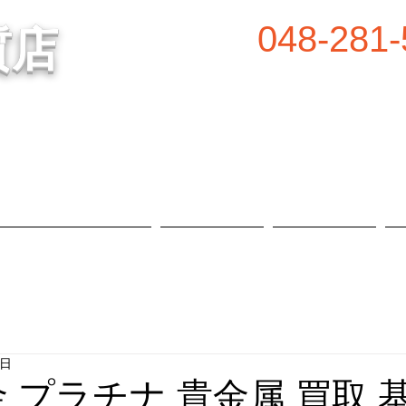
048-281-
質店
谷の質屋買取・金買取
営業時間／8:00～2
定休日／毎週水
属等、高価買取中！
​駐車場あり
質預かり・買取品目
お知らせ
店舗概要
8日
金 プラチナ 貴金属 買取 