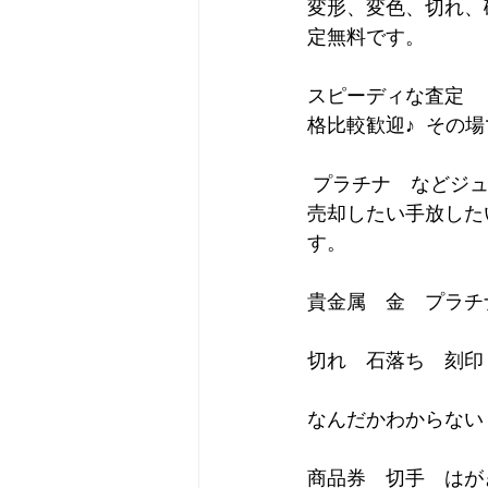
変形、変色、切れ、
定無料です。      
スピーディな査定　リサイ
格比較歓迎♪  その場
 プラチナ　などジュエリー　ダイヤモンド　指輪　ネックレス    貴金属 おたからや財産を
売却したい手放した
す。    
貴金属　金　プラチナ
切れ　石落ち　刻印　
なんだかわからない　
商品券　切手　はが