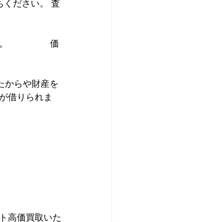
ちください。 査
        価
が借りられま
ト高価買取いた