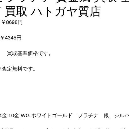
市 買取 ハトガヤ質店
￥8698円
￥4345円 
  買取基準価格です。  
定無料です。      
 
 14金 10金 WG ホワイトゴールド　プラチナ　銀　シ