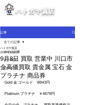
ハトガヤ質店
川口市鳩ヶ谷の質屋買取・金買取
・貴金属等、高価買取中！
記事
全ての記事
ハトガヤ質店
全ての記事
2023年9月8日
9月8日 買取 営業中 川口市
金の相場
金高価買取 貴金属 宝石 金
お知らせ
プラチナ 商品券
Gold 金 ゴールド　\9943円
Platinum プラチナ　￥4679円
今日の金　プラチナ　  買取基準価格で