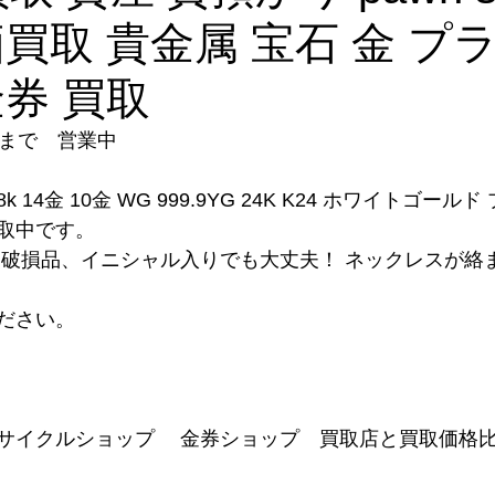
価買取 貴金属 宝石 金 プ
金券 買取
時まで　営業中
8k 14金 10金 WG 999.9YG 24K K24 ホワイトゴール
取中です。
、破損品、イニシャル入りでも大丈夫！ ネックレスが絡
ださい。
サイクルショップ　 金券ショップ　買取店と買取価格