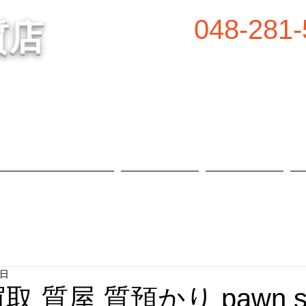
048-281-
質店
谷の質屋買取・金買取
営業時間／8:00～2
定休日／毎週水
属等、高価買取中！
​駐車場あり
質預かり・買取品目
お知らせ
店舗概要
7日
買取 質屋 質預かり pawn s