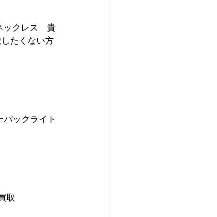
 ネックレス　貴
放したくない方
ーパックライト
買取