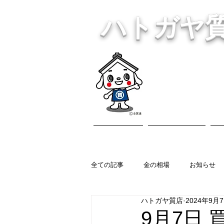
ハトガヤ
川口市鳩ヶ
・貴金
ホーム
営業内容
全ての記事
金の相場
お知らせ
ハトガヤ質店
2024年9月
9月7日 