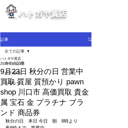
ハトガヤ質店
川口市鳩ヶ谷の質屋買取・金買取
・貴金属等、高価買取中！
記事
全ての記事
ハトガヤ質店
全ての記事
2025年9月23日
9月23日 秋分の日 営業中
金の相場
買取 質屋 質預かり pawn
お知らせ
shop 川口市 高価買取 貴金
属 宝石 金 プラチナ ブラ
ンド 商品券
秋分の日　本日 今日　朝　8時より　
夜8時まで　営業中