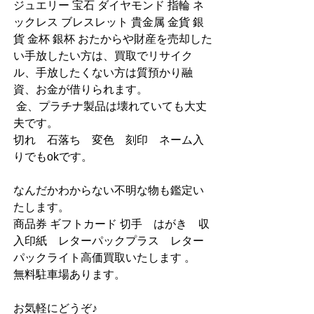
ジュエリー 宝石 ダイヤモンド 指輪 ネ
ックレス ブレスレット 貴金属 金貨 銀
貨 金杯 銀杯 おたからや財産を売却した
い手放したい方は、買取でリサイク
ル、手放したくない方は質預かり融
資、お金が借りられます。
 金、プラチナ製品は壊れていても大丈
夫です。
切れ　石落ち　変色　刻印　ネーム入
りでもokです。
なんだかわからない不明な物も鑑定い
たします。
商品券 ギフトカード 切手　はがき　収
入印紙　レターパックプラス　レター
パックライト高価買取いたします 。
無料駐車場あります。
お気軽にどうぞ♪