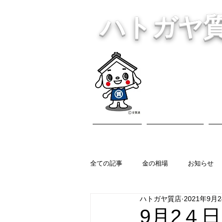
ハトガヤ
川口市鳩ヶ
・貴金
ホーム
営業内容
全ての記事
金の相場
お知らせ
ハトガヤ質店
2021年9月
9月2４