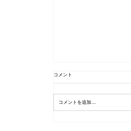
8月8日 営業中 買取 質屋 質預
コメント
かり pawn shop 川口市 鳩ヶ
谷 高価買取 貴金属 宝石 金
本日 今日 朝8時より夜8時ま
プラチナ ブランド 商品券
で 営業中 金・プラチナ・ダイ
コメントを追加…
ヤ 高価買取 高価買取中 見積も
り査定無料です。 貴金属はK18
18金 18k 14金 10金 WG 999.9YG
24K K24 ホワイトゴールド プラ