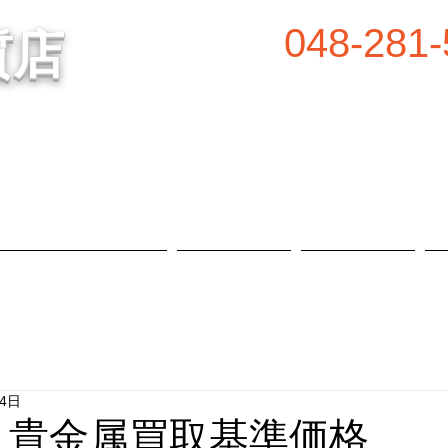
048-281-
質店
谷の質屋買取・金買取
営業時間／8:00～2
定休日／毎週水
属等、高価買取中！
​駐車場あり
質預かり・買取品目
お知らせ
店舗概要
24日
日 貴金属買取基準価格