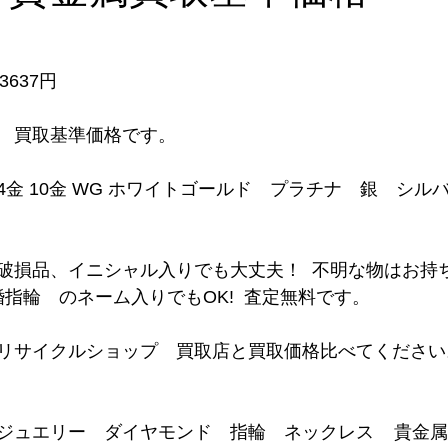
3637円  
取基準価格です。      
 14金 10金 WG ホワイトゴールド　プラチナ　銀　シ
損品、イニシャル入りでも大丈夫！  不明な物はお持ちくだ
輪　結婚指輪　のネーム入りでもOK!  査定無料です。
サイクルショップ　買取店と買取価格比べてください。   
   
ュエリー　ダイヤモンド　指輪　ネックレス    貴金属