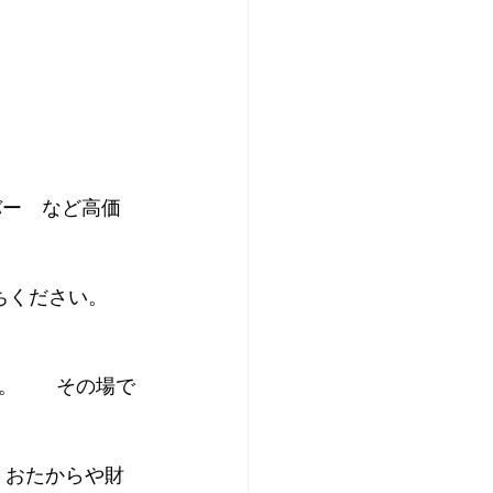
ルバー　など高価
さい。     
    その場で
 おたからや財