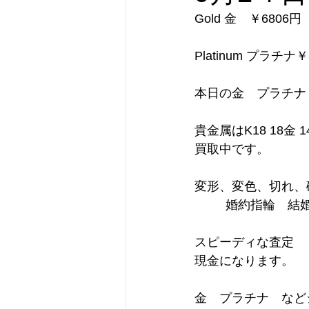
Gold 金　￥6806円
Platinum プラチナ￥
本日の金　プラチナ　買
貴金属はK18 18金
買取中です。
変形、変色、切れ、破
         婚約指
スピーディな査定　リ
現金になります。       
金　プラチナ　などジ