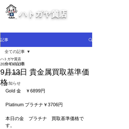
ハトガヤ質店
川口市鳩ヶ谷の質屋買取・金買取
・貴金属等、高価買取中！
記事
全ての記事
ハトガヤ質店
全ての記事
2021年9月13日
9月13日 貴金属買取基準価
金の相場
格
お知らせ
Gold 金　￥6899円
Platinum プラチナ￥3706円  
本日の金　プラチナ　買取基準価格で
す。      