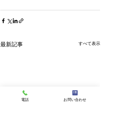
すべて表示
最新記事
電話
お問い合わせ
8月7日 営業中 買取 質屋
8月6日 営業中 