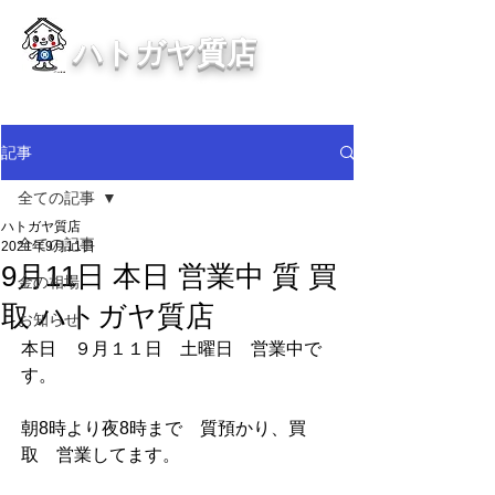
ハトガヤ質店
川口市鳩ヶ谷の質屋買取・金買取
・貴金属等、高価買取中！
記事
全ての記事
ハトガヤ質店
全ての記事
2021年9月11日
9月11日 本日 営業中 質 買
金の相場
取 ハトガヤ質店
お知らせ
本日　９月１１日　土曜日　営業中で
す。      
朝8時より夜8時まで　質預かり、買
取　営業してます。      