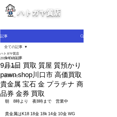
ハトガヤ質店
川口市鳩ヶ谷の質屋買取・金買取
・貴金属等、高価買取中！
記事
全ての記事
ハトガヤ質店
全ての記事
2024年9月1日
9月1日 買取 質屋 質預かり
金の相場
pawn shop川口市 高価買取
お知らせ
貴金属 宝石 金 プラチナ 商
品券 金券 買取
朝　8時より　夜8時まで　営業中
貴金属はK18 18金 18k 14金 10金 WG 