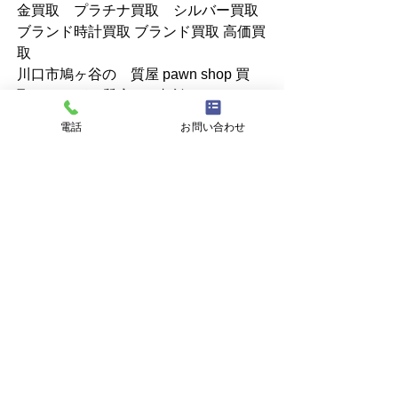
金買取　プラチナ買取　シルバー買取 
ブランド時計買取 ブランド買取 高価買
取
川口市鳩ヶ谷の　質屋 pawn shop 買
取　ハトガヤ質店へご相談ください。
電話
お問い合わせ
すべて表示
最新記事