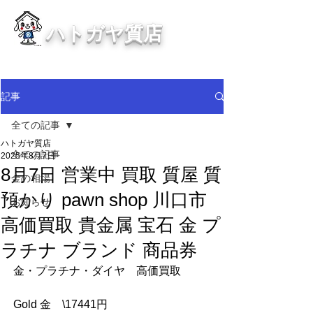
ハトガヤ質店
川口市鳩ヶ谷の質屋買取・金買取
・貴金属等、高価買取中！
記事
全ての記事
ハトガヤ質店
全ての記事
2025年8月7日
8月7日 営業中 買取 質屋 質
金の相場
預かり pawn shop 川口市
お知らせ
高価買取 貴金属 宝石 金 プ
ラチナ ブランド 商品券
金・プラチナ・ダイヤ　高価買取
Gold 金　\17441円