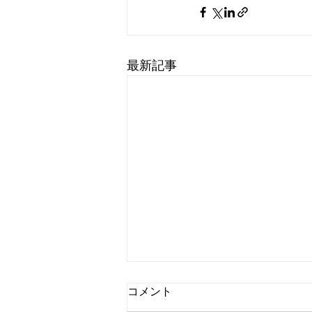
最新記事
8月6日 営業中 買取 質屋 質預
コメント
かり pawn shop 川口市 鳩ヶ