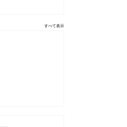
すべて表示
4日 営業中 買取 質屋 質預
pawn shop 川口市 鳩ヶ