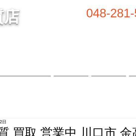
048-281-
質店
谷の質屋買取・金買取
営業時間／8:00～2
定休日／毎週水
属等、高価買取中！
​駐車場あり
質預かり・買取品目
お知らせ
店舗概要
22日
 質 買取 営業中 川口市 