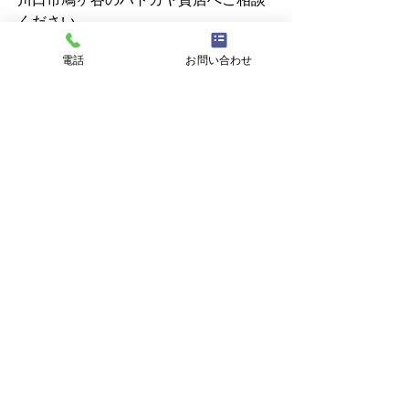
ください。
電話
お問い合わせ
すべて表示
最新記事
8月7日 営業中 買取 質屋
8月6日 営業中 