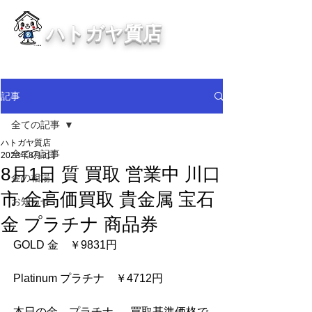
ハトガヤ質店
川口市鳩ヶ谷の質屋買取・金買取
・貴金属等、高価買取中！
記事
全ての記事
ハトガヤ質店
全ての記事
2023年8月3日
8月1日 質 買取 営業中 川口
金の相場
市 金高価買取 貴金属 宝石
お知らせ
金 プラチナ 商品券
GOLD 金　￥9831円
Platinum プラチナ　￥4712円
本日の金　プラチナ　  買取基準価格で