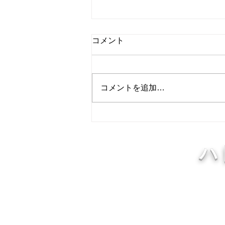
8月8日 営業中 買取 質屋 質預
コメント
かり pawn shop 川口市 鳩ヶ
谷 高価買取 貴金属 宝石 金
本日 今日 朝8時より夜8時ま
プラチナ ブランド 商品券
で 営業中 金・プラチナ・ダイ
コメントを追加…
ヤ 高価買取 高価買取中 見積も
り査定無料です。 貴金属はK18
18金 18k 14金 10金 WG 999.9YG
24K K24 ホワイトゴールド プラ
チナ 銀 シルバー など高価買取
ハ
中です。 変形、 変色、切れ、破
損品、イニシャル入りでも大丈
夫！ ネックレスが絡まっていて
も大丈夫です。 不明な物はお持
ちください。 査定無料です。