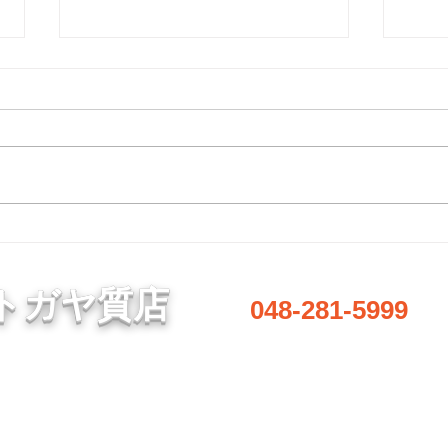
8月7日 営業中 買取 質屋 質預
8月
かり pawn shop 川口市 鳩ヶ
かり 
谷 高価買取 貴金属 宝石 金
谷 
金・プラチナ・ダイヤ 高価買取
金・
プラチナ ブランド 商品券
プラ
Gold 金 \23590円 Platinum プラ
Gold
チナ ￥9475円 今日の金 プラ
チナ
チナ 買取基準価格です。 高価
チナ
買取中 見積もり査定無料です。
買取
1点でもokです。 お気軽にどうぞ
1点
♪ 貴金属はK18 18金 18k 14金 10
♪ 貴金
トガヤ質店
048-281-5999
金 WG 999.9YG 24K K24 ホワイ
金 WG
トゴールド プラチナ 銀 シルバ
トゴ
ー など高価買取中です。 変
ー 
形、 変色、切れ、破損品、イ
形、
営業時間／8:00～20:00
定休日／毎週水曜日
​駐車場あり