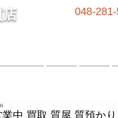
048-281-
質店
谷の質屋買取・金買取
営業時間／8:00～2
定休日／毎週水
属等、高価買取中！
​駐車場あり
質預かり・買取品目
お知らせ
店舗概要
1日
営業中 買取 質屋 質預かり 