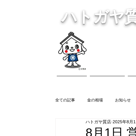
ハトガヤ
川口市鳩ヶ
・貴金
ホーム
営業内容
全ての記事
金の相場
お知らせ
ハトガヤ質店
2025年8月
8月1日 