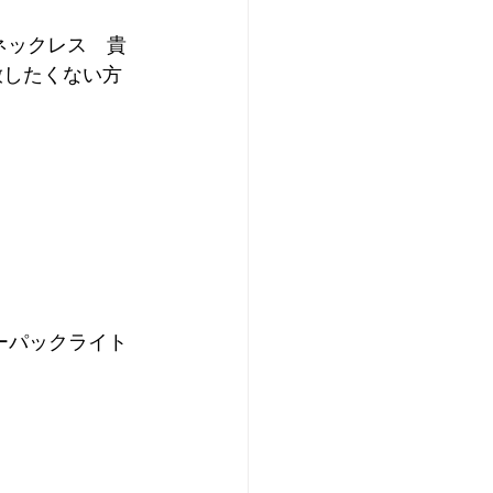
 ネックレス　貴
放したくない方
ーパックライト