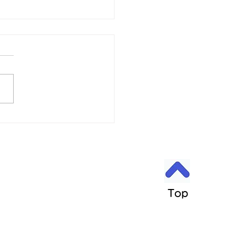
6日 営業中 買取 質屋 質預
pawn shop 川口市 鳩ヶ
高価買取 貴金属 宝石 金
プラチナ・ダイヤ 高価買取
チナ ブランド 商品券
 金 \23643円 Platinum プラ
 ￥9553円 今日の金 プラ
 買取基準価格です。 高価
中 見積もり査定無料です。
でもokです。 お気軽にどうぞ
属はK18 18金 18k 14金 10
 999.9YG 24K K24 ホワイ
ールド プラチナ 銀 シルバ
など高価買取中です。 変
 変色、切れ、破損品、イ
Top