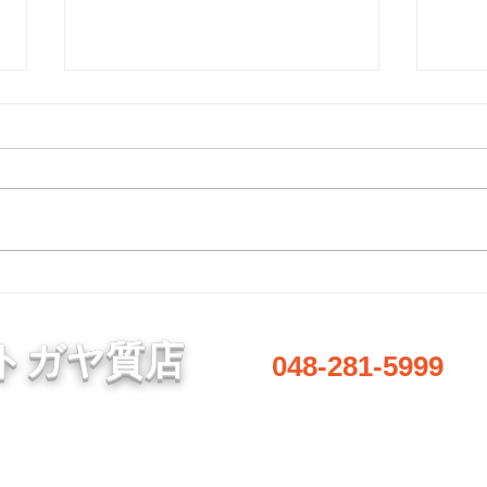
8月6日 営業中 買取 質屋 質預
8月
かり pawn shop 川口市 鳩ヶ
らせ
谷 高価買取 貴金属 宝石 金
金・プラチナ・ダイヤ 高価買取
本日
プラチナ ブランド 商品券
Gold 金 \23643円 Platinum プラ
ごろ
チナ ￥9553円 今日の金 プラ
惑を
チナ 買取基準価格です。 高価
願い
買取中 見積もり査定無料です。
1点でもokです。 お気軽にどうぞ
♪ 貴金属はK18 18金 18k 14金 10
トガヤ質店
048-281-5999
金 WG 999.9YG 24K K24 ホワイ
トゴールド プラチナ 銀 シルバ
ー など高価買取中です。 変
形、 変色、切れ、破損品、イ
営業時間／8:00～20:00
定休日／毎週水曜日
​駐車場あり