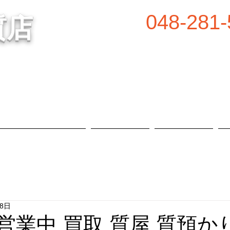
048-281-
質店
谷の質屋買取・金買取
営業時間／8:00～2
定休日／毎週水
属等、高価買取中！
​駐車場あり
質預かり・買取品目
お知らせ
店舗概要
18日
 営業中 買取 質屋 質預かり