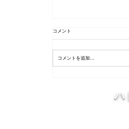
8月7日 営業中 買取 質屋 質預
コメント
かり pawn shop 川口市 鳩ヶ
谷 高価買取 貴金属 宝石 金
金・プラチナ・ダイヤ 高価買取
プラチナ ブランド 商品券
Gold 金 \23590円 Platinum プラ
コメントを追加…
チナ ￥9475円 今日の金 プラ
チナ 買取基準価格です。 高価
買取中 見積もり査定無料です。
1点でもokです。 お気軽にどうぞ
♪ 貴金属はK18 18金 18k 14金 10
ハ
金 WG 999.9YG 24K K24 ホワイ
トゴールド プラチナ 銀 シルバ
ー など高価買取中です。 変
形、 変色、切れ、破損品、イ