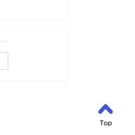
6日 営業時間変更のお知
 令和8年8月6日 午後3時
より営業いたします。 ご迷
おかけします。 よろしくお
します。
Top