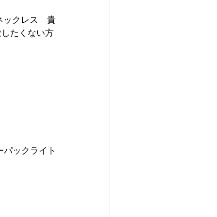
 ネックレス　貴
放したくない方
ーパックライト