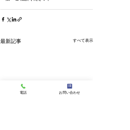
すべて表示
最新記事
電話
お問い合わせ
8月8日 営業中 買取 質屋
8月7日 営業中 