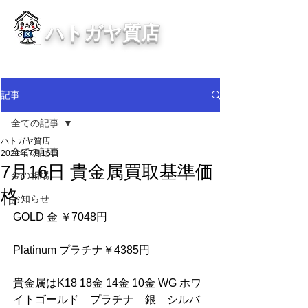
ハトガヤ質店
川口市鳩ヶ谷の質屋買取・金買取
・貴金属等、高価買取中！
記事
全ての記事
ハトガヤ質店
全ての記事
2021年7月16日
7月16日 貴金属買取基準価
金の相場
格
お知らせ
GOLD 金 ￥7048円
Platinum プラチナ￥4385円  
貴金属はK18 18金 14金 10金 WG ホワ
イトゴールド　プラチナ　銀　シルバ