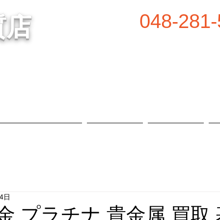
048-281-
質店
谷の質屋買取・金買取
営業時間／8:00～2
定休日／毎週水
属等、高価買取中！
​駐車場あり
質預かり・買取品目
お知らせ
店舗概要
14日
 金 プラチナ 貴金属 買取