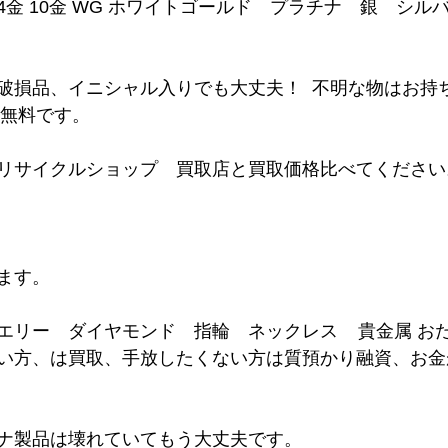
 14金 10金 WG ホワイトゴールド　プラチナ　銀　シ
損品、イニシャル入りでも大丈夫！  不明な物はお持ちくだ
   査定無料です。              
リサイクルショップ　買取店と買取価格比べてください
ます。
リー　ダイヤモンド　指輪　ネックレス    貴金属 お
い方、は買取、手放したくない方は質預かり融資、お金
ナ製品は壊れていてもう大丈夫です。