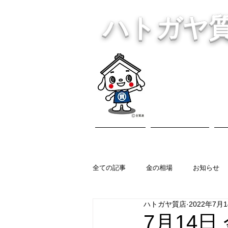
ハトガヤ
川口市鳩ヶ
・貴金
ホーム
営業内容
全ての記事
金の相場
お知らせ
ハトガヤ質店
2022年7月
7月14日