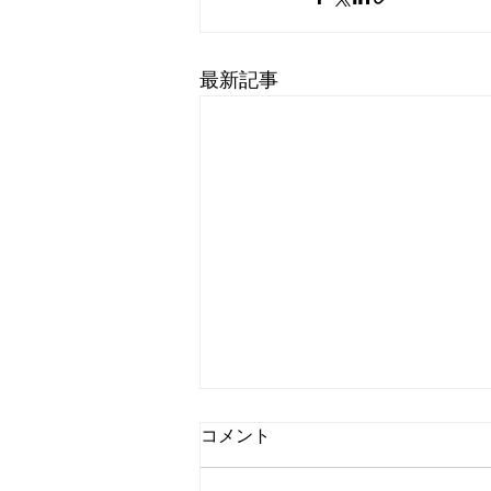
最新記事
8月9日 営業中 買取 質屋 質預
コメント
かり pawn shop 川口市 鳩ヶ
谷 高価買取 貴金属 宝石 金