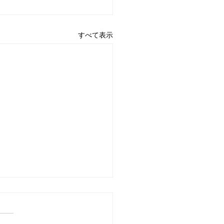
すべて表示
7日 営業中 買取 質屋 質預
pawn shop 川口市 鳩ヶ
高価買取 貴金属 宝石 金