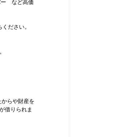
ルバー　など高価
さい。     
。
たからや財産を
が借りられま