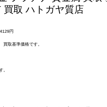
市 買取 ハトガヤ質店
      
4129円
　買取基準価格です。
す。