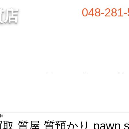
048-281-
質店
谷の質屋買取・金買取
営業時間／8:00～2
定休日／毎週水
属等、高価買取中！
​駐車場あり
質預かり・買取品目
お知らせ
店舗概要
9日
買取 質屋 質預かり pawn s