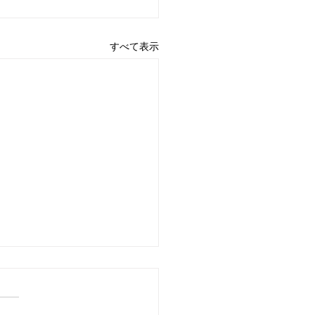
すべて表示
7日 営業中 買取 質屋 質預
pawn shop 川口市 鳩ヶ
高価買取 貴金属 宝石 金