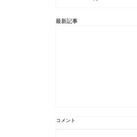
最新記事
8月9日 営業中 買取 質屋 質預
コメント
かり pawn shop 川口市 鳩ヶ
谷 高価買取 貴金属 宝石 金