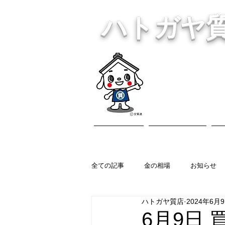
ハトガヤ
川口市鳩ヶ
・貴金
ホーム
営業内容
全ての記事
金の相場
お知らせ
ハトガヤ質店
2024年6月
6月9日 