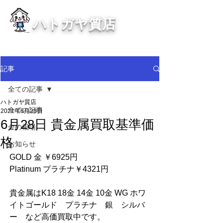
ハトガヤ質店
川口市鳩ヶ谷の質屋買取・金買取
・貴金属等、高価買取中！
記事
全ての記事
ハトガヤ質店
全ての記事
2021年6月28日
6月28日 貴金属買取基準価
金の相場
格
お知らせ
GOLD 金 ￥6925円
Platinum プラチナ￥4321円
貴金属はK18 18金 14金 10金 WG ホワ
イトゴールド　プラチナ　銀　シルバ
ー　など高価買取中です。