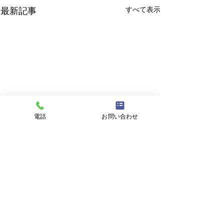
すべて表示
最新記事
電話
お問い合わせ
8月8日 営業中 買取 質屋
8月7日 営業中 
質預かり pawn shop 川口
質預かり pawn s
市 鳩ヶ谷 高価買取 貴金
市 鳩ヶ谷 高価
本日 今日 朝8時より夜8時
金・プラチナ・ダ
コメント
属 宝石 金 プラチナ ブラ
属 宝石 金 プラ
まで 営業中 金・プラチナ・
買取 Gold 金 \23
ンド 商品券
ンド 商品券
ダイヤ 高価買取 高価買取中
Platinum プラチ