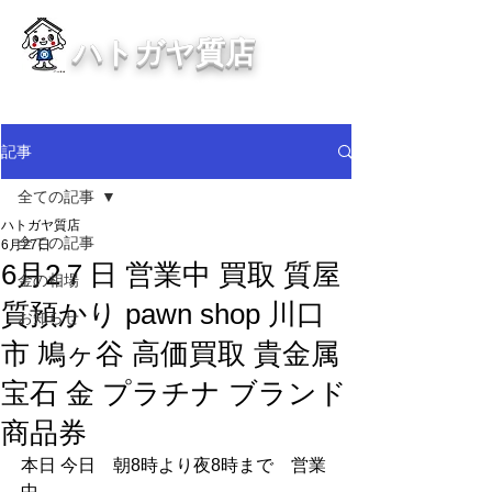
ハトガヤ質店
川口市鳩ヶ谷の質屋買取・金買取
・貴金属等、高価買取中！
記事
全ての記事
ハトガヤ質店
全ての記事
6月27日
6月2７日 営業中 買取 質屋
金の相場
質預かり pawn shop 川口
お知らせ
市 鳩ヶ谷 高価買取 貴金属
宝石 金 プラチナ ブランド
商品券
本日 今日　朝8時より夜8時まで　営業
中