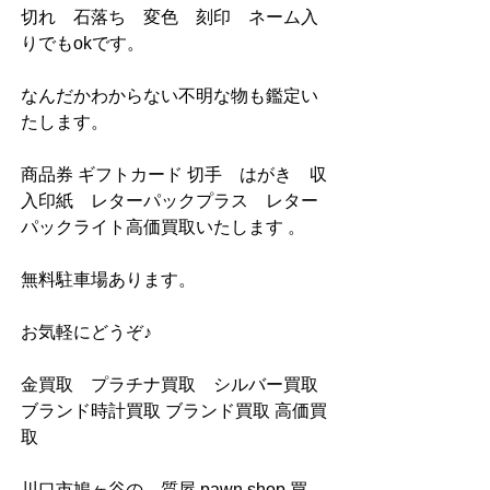
切れ　石落ち　変色　刻印　ネーム入
りでもokです。
なんだかわからない不明な物も鑑定い
たします。
商品券 ギフトカード 切手　はがき　収
入印紙　レターパックプラス　レター
パックライト高価買取いたします 。
無料駐車場あります。
お気軽にどうぞ♪
金買取　プラチナ買取　シルバー買取 
ブランド時計買取 ブランド買取 高価買
取
川口市鳩ヶ谷の　質屋 pawn shop 買