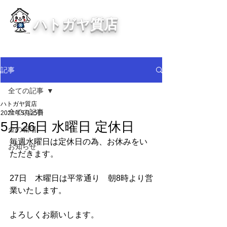
ハトガヤ質店
川口市鳩ヶ谷の質屋買取・金買取
・貴金属等、高価買取中！
記事
全ての記事
ハトガヤ質店
全ての記事
2021年5月25日
5月26日 水曜日 定休日
金の相場
毎週水曜日は定休日の為、お休みをい
お知らせ
ただきます。
27日　木曜日は平常通り　朝8時より営
業いたします。
よろしくお願いします。　　