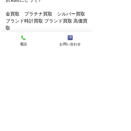
金買取　プラチナ買取　シルバー買取 
ブランド時計買取 ブランド買取 高価買
取
川口市鳩ヶ谷の　質屋 pawn shop 買
取　ハトガヤ質店へご相談ください。
電話
お問い合わせ
すべて表示
最新記事