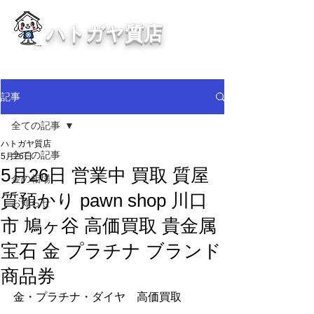
ハトガヤ質店
川口市鳩ヶ谷の質屋買取・金買取
・貴金属等、高価買取中！
記事
全ての記事
ハトガヤ質店
全ての記事
5月26日
5月26日 営業中 買取 質屋
金の相場
質預かり pawn shop 川口
お知らせ
市 鳩ヶ谷 高価買取 貴金属
宝石 金 プラチナ ブランド
商品券
金・プラチナ・ダイヤ　高価買取