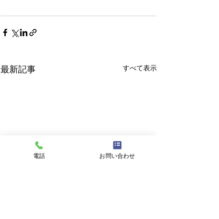
すべて表示
最新記事
電話
お問い合わせ
8月6日 営業中 買取 質屋
8月6日 営業