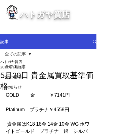
ハトガヤ質店
川口市鳩ヶ谷の質屋買取・金買取
・貴金属等、高価買取中！
記事
全ての記事
ハトガヤ質店
全ての記事
2021年5月20日
5月20日 貴金属買取基準価
金の相場
格
お知らせ
GOLD 　　金　　　￥7141円
Platinum　プラチナ￥4558円
 貴金属はK18 18金 14金 10金 WG ホワ
イトゴールド　プラチナ　銀　シルバ