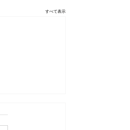
すべて表示
3日 営業中 買取 質屋 質預
pawn shop 川口市 鳩ヶ
高価買取 貴金属 宝石 金
プラチナ・ダイヤ 高価買取
チナ ブランド 商品券
 金 \22860円 Platinum プラ