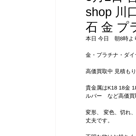
shop 
石 金 
本日 今日　朝8時よ
金・プラチナ・ダイ
高価買取中 見積も
貴金属はK18 18金 1
ルバー　など高価買
変形、 変色、切れ
丈夫です。