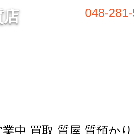
048-281-
質店
谷の質屋買取・金買取
営業時間／8:00～2
定休日／毎週水
属等、高価買取中！
​駐車場あり
質預かり・買取品目
お知らせ
店舗概要
営業中 買取 質屋 質預かり 