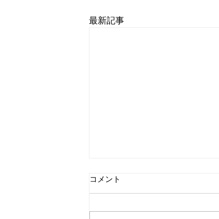
最新記事
8月6日 営業時間変更のお知
コメント
らせ
本日 令和8年8月6日 午後3時
ごろより営業いたします。 ご迷