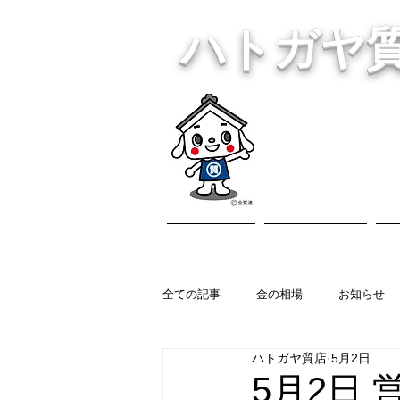
ハトガヤ
川口市鳩ヶ
・貴金
ホーム
営業内容
全ての記事
金の相場
お知らせ
ハトガヤ質店
5月2日
5月2日 