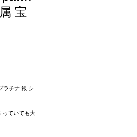
属 宝
ド プラチナ 銀 シ
まっていても大