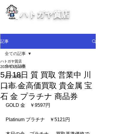
ハトガヤ質店
川口市鳩ヶ谷の質屋買取・金買取
・貴金属等、高価買取中！
記事
全ての記事
ハトガヤ質店
全ての記事
2023年5月18日
5月18日 質 買取 営業中 川
金の相場
口市 金高価買取 貴金属 宝
お知らせ
石 金 プラチナ 商品券
GOLD 金　￥9597円
Platinum プラチナ　￥5121円
本日の金　プラチナ　  買取基準価格で