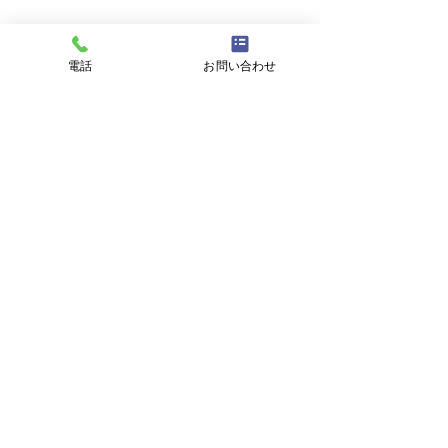
電話
お問い合わせ
すべて表示
最新記事
8月6日 営業時間変更の
8月4日 営業中 