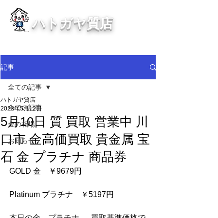
ハトガヤ質店
川口市鳩ヶ谷の質屋買取・金買取
・貴金属等、高価買取中！
記事
全ての記事
ハトガヤ質店
全ての記事
2023年5月12日
5月10日 質 買取 営業中 川
金の相場
口市 金高価買取 貴金属 宝
お知らせ
石 金 プラチナ 商品券
GOLD 金　￥9679円
Platinum プラチナ　￥5197円 
本日の金　プラチナ　  買取基準価格で