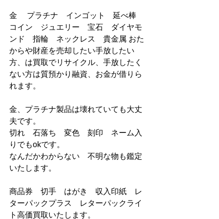
金　 プラチナ　インゴット　延べ棒　
コイン　ジュエリー　宝石　ダイヤモ
ンド　指輪　ネックレス    貴金属 おた
からや財産を売却したい手放したい
方、は買取でリサイクル、手放したく
ない方は質預かり融資、お金が借りら
れます。        
金、プラチナ製品は壊れていても大丈
夫です。       
切れ　石落ち　変色　刻印　ネーム入
りでもokです。        
なんだかわからない　不明な物も鑑定
いたします。         
商品券　切手　はがき　収入印紙　レ
ターパックプラス　レターパックライ
ト高価買取いたします。           