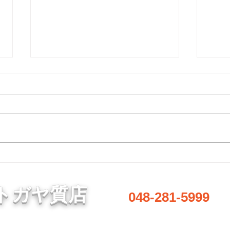
8月7日 営業中 買取 質屋 質預
8月
かり pawn shop 川口市 鳩ヶ
かり 
谷 高価買取 貴金属 宝石 金
谷 
金・プラチナ・ダイヤ 高価買取
金・
プラチナ ブランド 商品券
プラ
Gold 金 \23590円 Platinum プラ
Gold
チナ ￥9475円 今日の金 プラ
チナ
チナ 買取基準価格です。 高価
チナ
買取中 見積もり査定無料です。
買取
1点でもokです。 お気軽にどうぞ
1点
♪ 貴金属はK18 18金 18k 14金 10
♪ 貴金
トガヤ質店
048-281-5999
金 WG 999.9YG 24K K24 ホワイ
金 WG
トゴールド プラチナ 銀 シルバ
トゴ
ー など高価買取中です。 変
ー 