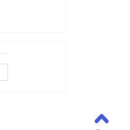
6日 営業中 買取 質屋 質預
pawn shop 川口市 鳩ヶ
高価買取 貴金属 宝石 金
プラチナ・ダイヤ 高価買取
チナ ブランド 商品券
 金 \23643円 Platinum プラ
 ￥9553円 今日の金 プラ
 買取基準価格です。 高価
中 見積もり査定無料です。
でもokです。 お気軽にどうぞ
属はK18 18金 18k 14金 10
 999.9YG 24K K24 ホワイ
ールド プラチナ 銀 シルバ
など高価買取中です。 変