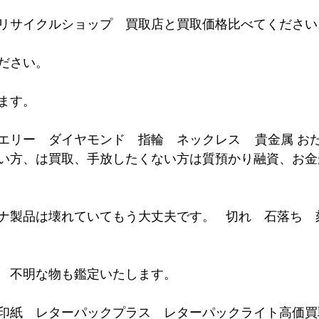
リサイクルショップ　買取店と買取価格比べてください。 
           
。     
リー　ダイヤモンド　指輪　ネックレス    貴金属 お
い方、は買取、手放したくない方は質預かり融資、お金
ナ製品は壊れていてもう大丈夫です。   切れ　石落ち
不明な物も鑑定いたします。      
印紙　レターパックプラス　レターパックライト高価買