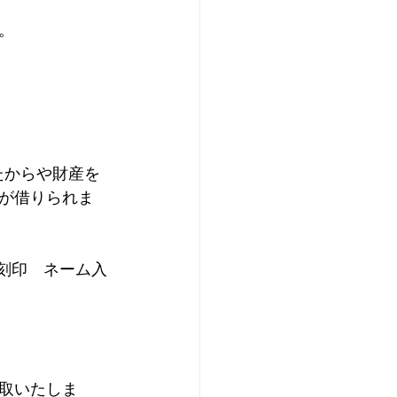
   
たからや財産を
が借りられま
　刻印　ネーム入
取いたしま