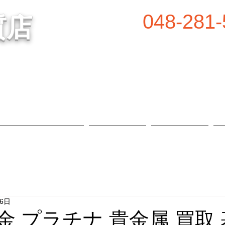
048-281-
質店
谷の質屋買取・金買取
営業時間／8:00～2
定休日／毎週水
属等、高価買取中！
​駐車場あり
質預かり・買取品目
お知らせ
店舗概要
26日
 金 プラチナ 貴金属 買取