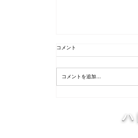
8月8日 営業中 買取 質屋 質預
コメント
かり pawn shop 川口市 鳩ヶ
谷 高価買取 貴金属 宝石 金
本日 今日 朝8時より夜8時ま
プラチナ ブランド 商品券
で 営業中 金・プラチナ・ダイ
コメントを追加…
ヤ 高価買取 高価買取中 見積も
り査定無料です。 貴金属はK18
18金 18k 14金 10金 WG 999.9YG
24K K24 ホワイトゴールド プラ
チナ 銀 シルバー など高価買取
ハ
中です。 変形、 変色、切れ、破
損品、イニシャル入りでも大丈
夫！ ネックレスが絡まっていて