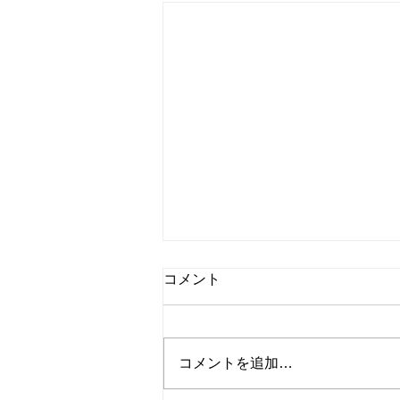
8月8日 営業中 買取 質屋 質預
コメント
かり pawn shop 川口市 鳩ヶ
谷 高価買取 貴金属 宝石 金
本日 今日 朝8時より夜8時ま
プラチナ ブランド 商品券
で 営業中 金・プラチナ・ダイ
コメントを追加…
ヤ 高価買取 高価買取中 見積も
り査定無料です。 貴金属はK18