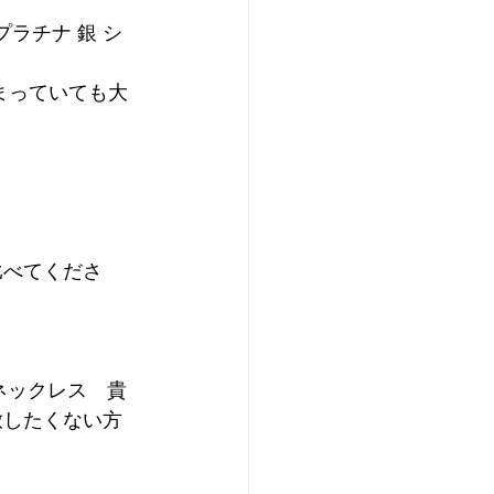
ド プラチナ 銀 シ
まっていても大
比べてくださ
 ネックレス　貴
放したくない方