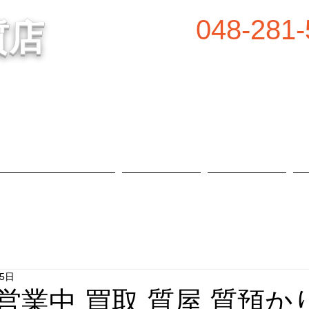
048-281-
質店
谷の質屋買取・金買取
営業時間／8:00～2
定休日／毎週水
属等、高価買取中！
​駐車場あり
質預かり・買取品目
お知らせ
店舗概要
25日
 営業中 買取 質屋 質預かり