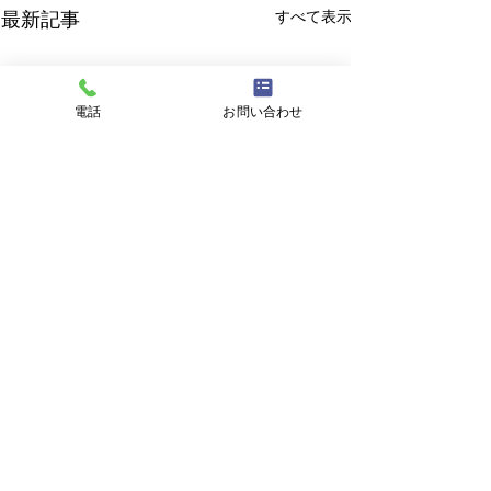
すべて表示
最新記事
電話
お問い合わせ
8月6日 営業中 買取 質屋
8月6日 営業
質預かり pawn shop 川口
お知らせ
市 鳩ヶ谷 高価買取 貴金
金・プラチナ・ダイヤ 高価
本日 令和8年8月
コメント
属 宝石 金 プラチナ ブラ
買取 Gold 金 \23643円
時ごろより営業い
ンド 商品券
Platinum プラチナ ￥9553
ご迷惑をおかけし