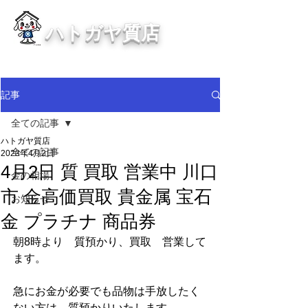
ハトガヤ質店
川口市鳩ヶ谷の質屋買取・金買取
・貴金属等、高価買取中！
記事
全ての記事
ハトガヤ質店
全ての記事
2023年4月2日
4月2日 質 買取 営業中 川口
金の相場
市 金高価買取 貴金属 宝石
お知らせ
金 プラチナ 商品券
朝8時より　質預かり、買取　営業して
ます。
急にお金が必要でも品物は手放したく
ない方は、質預かりいたします。