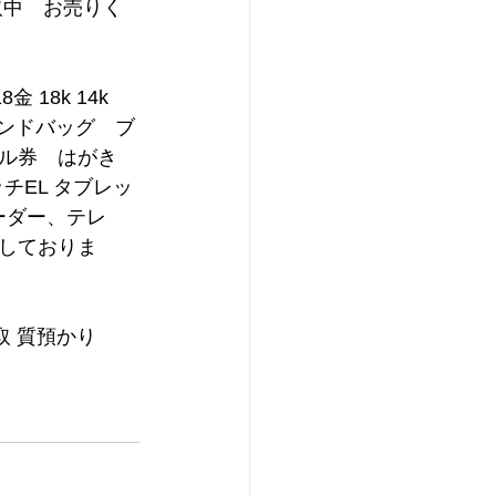
買取中　お売りく
18k 14k 
ランドバッグ　ブ
ル券　はがき　
チEL タブレッ
ーダー、テレ
しておりま
取 質預かり