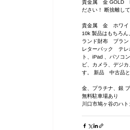
貴金属　金 GOLD
ださい！ 断捨離し
貴金属　金　ホワイトゴー
10k 製品はもち
ランド財布　ブラン
レターパック　テレホ
ト、iPad 、パソ
ビ、カメラ、デジカ
す。 新品　中古品
金、プラチナ、銀 ブ
無料駐車場あり
川口市鳩ヶ谷のハト