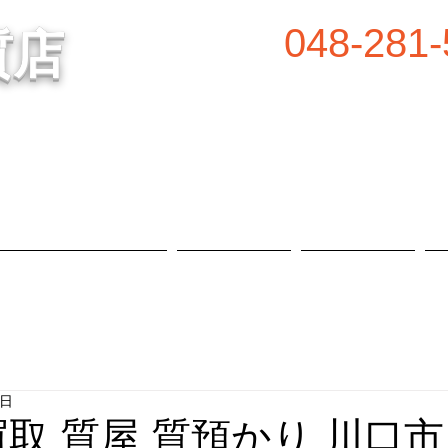
048-281-
質店
谷の質屋買取・金買取
営業時間／8:00～2
定休日／毎週水
属等、高価買取中！
​駐車場あり
質預かり・買取品目
お知らせ
店舗概要
2日
買取 質屋 質預かり 川口市