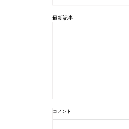
最新記事
8月6日 営業中 買取 質屋 質預
コメント
かり pawn shop 川口市 鳩ヶ
谷 高価買取 貴金属 宝石 金
金・プラチナ・ダイヤ 高価買取