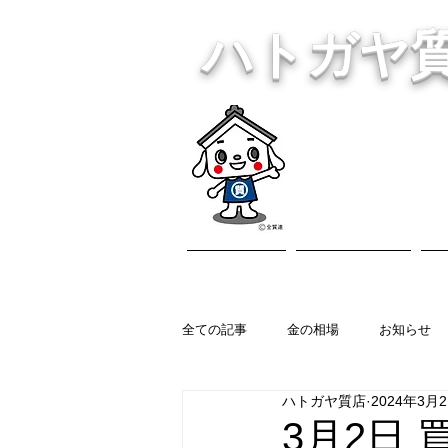
ハトガヤ
川口市鳩ヶ
・貴金
ホーム
営業内容
全ての記事
金の相場
お知らせ
ハトガヤ質店
2024年3月
3月2日 