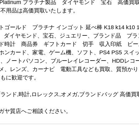
　Platinum プラチナ製品　ダイヤモンド　宝石　高価
て不用品は高価買取いたします。
ルド　プラチナ インゴット 延べ棒 K18 k14 k10 18金 
ろん、ダイヤモンド、宝石、ジュエリー、ブランド品　ブ
ド時計　商品券　ギフトカード　切手　収入印紙　ビー
ンカード、家電、ゲーム機、ソフト、PS4 PS5 スイッ
コン、ノートパソコン、ブルーレイレコーダー、HDDレコ
メ、レンズ、カーナビ　電動工具なども買取、質預かり
ともに歓迎です。
ランド,時計,ロレックス,オメガ,ブランドバッグ 高価買
ガヤ質店へご相談ください。