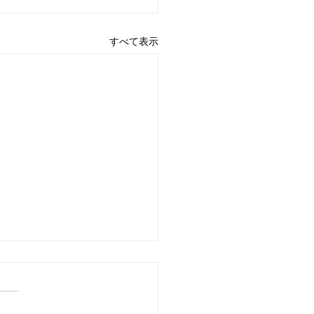
すべて表示
4日 営業中 買取 質屋 質預
pawn shop 川口市 鳩ヶ
高価買取 貴金属 宝石 金
プラチナ・ダイヤ 高価買取