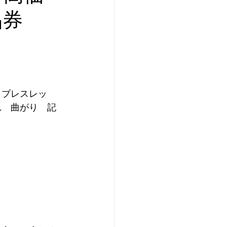
品券
 ブレスレッ
れ　曲がり　記