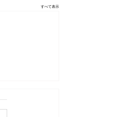
すべて表示
6日 営業中 買取 質屋 質預
pawn shop 川口市 鳩ヶ
高価買取 貴金属 宝石 金
プラチナ・ダイヤ 高価買取
チナ ブランド 商品券
 金 \23643円 Platinum プラ