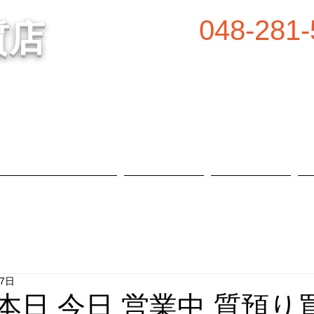
048-281-
質店
谷の質屋買取・金買取
営業時間／8:00～2
定休日／毎週水
属等、高価買取中！
​駐車場あり
質預かり・買取品目
お知らせ
店舗概要
17日
 本日 今日 営業中 質預り