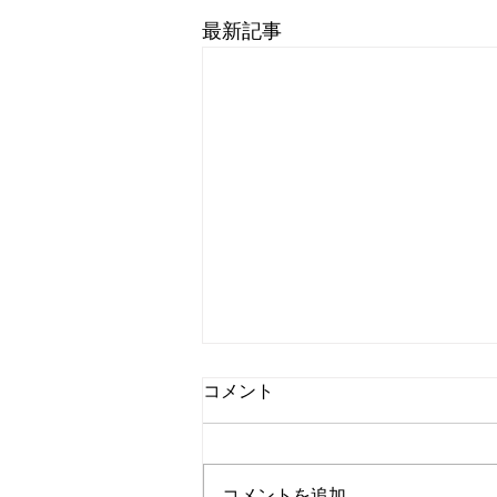
最新記事
8月8日 営業中 買取 質屋 質預
コメント
かり pawn shop 川口市 鳩ヶ
谷 高価買取 貴金属 宝石 金
本日 今日 朝8時より夜8時ま
プラチナ ブランド 商品券
で 営業中 金・プラチナ・ダイ
コメントを追加…