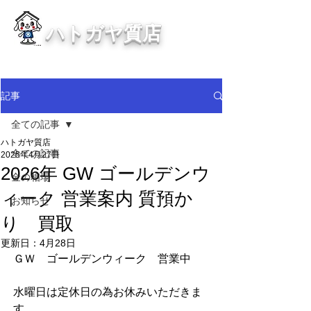
ハトガヤ質店
川口市鳩ヶ谷の質屋買取・金買取
・貴金属等、高価買取中！
記事
全ての記事
ハトガヤ質店
全ての記事
2025年4月27日
2026年 GW ゴールデンウ
金の相場
ィーク 営業案内 質預か
お知らせ
り 買取
更新日：
4月28日
ＧＷ　ゴールデンウィーク　営業中
水曜日は定休日の為お休みいただきま
す。