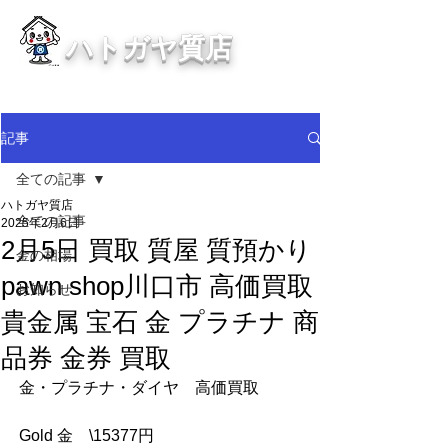
ハトガヤ質店
川口市鳩ヶ谷の質屋買取・金買取
・貴金属等、高価買取中！
記事
全ての記事
ハトガヤ質店
全ての記事
2025年2月6日
2月5日 買取 質屋 質預かり
金の相場
pawn shop川口市 高価買取
お知らせ
貴金属 宝石 金 プラチナ 商
品券 金券 買取
金・プラチナ・ダイヤ　高価買取
Gold 金　\15377円