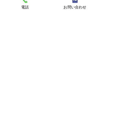
電話
お問い合わせ
すべて表示
最新記事
8月6日 営業中 買取 質屋
8月6日 営業
質預かり pawn shop 川口
お知らせ
市 鳩ヶ谷 高価買取 貴金