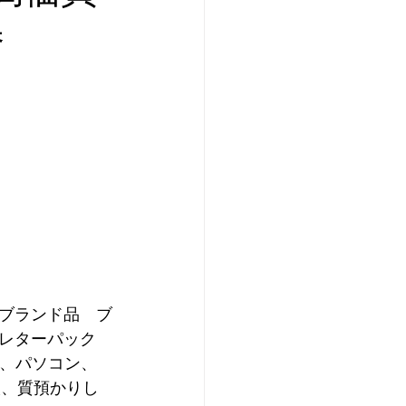
券
 
ブランド品　ブ
レターパック　
d 、パソコン、
取、質預かりし