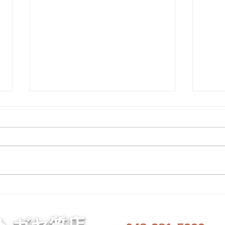
8月7日 営業中 買取 質屋 質預
8月
かり pawn shop 川口市 鳩ヶ
かり 
谷 高価買取 貴金属 宝石 金
谷 
金・プラチナ・ダイヤ 高価買取
金・
プラチナ ブランド 商品券
プラ
Gold 金 \23590円 Platinum プラ
Gold
チナ ￥9475円 今日の金 プラ
チナ
チナ 買取基準価格です。 高価
チナ
買取中 見積もり査定無料です。
買取
1点でもokです。 お気軽にどうぞ
1点
♪ 貴金属はK18 18金 18k 14金 10
♪ 貴金