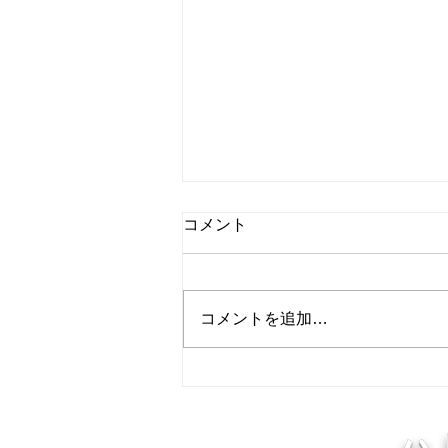
8月8日 営業中 買取 質屋 質預
コメント
かり pawn shop 川口市 鳩ヶ
谷 高価買取 貴金属 宝石 金
本日 今日 朝8時より夜8時ま
プラチナ ブランド 商品券
で 営業中 金・プラチナ・ダイ
コメントを追加…
ヤ 高価買取 高価買取中 見積も
り査定無料です。 貴金属はK18
18金 18k 14金 10金 WG 999.9YG
24K K24 ホワイトゴールド プラ
チナ 銀 シルバー など高価買取