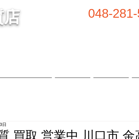
048-281-
質店
谷の質屋買取・金買取
営業時間／8:00～2
定休日／毎週水
属等、高価買取中！
​駐車場あり
質預かり・買取品目
お知らせ
店舗概要
23日
 質 買取 営業中 川口市 