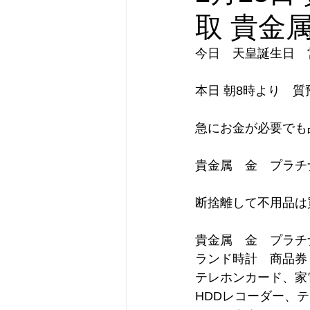
取 貴金属
今日　天皇誕生日　
本日 朝8時より　
急にお金が必要でも
貴金属　金　プラチ
断捨離して不用品は買
貴金属　金　プラチ
ランド時計　商品券
テレホンカード、家電、
HDDレコーダー、