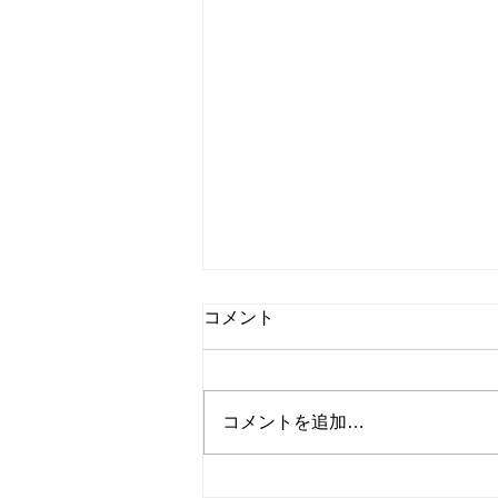
8月6日 営業中 買取 質屋 質預
コメント
かり pawn shop 川口市 鳩ヶ
谷 高価買取 貴金属 宝石 金
金・プラチナ・ダイヤ 高価買取
プラチナ ブランド 商品券
Gold 金 \23643円 Platinum プラ
コメントを追加…
チナ ￥9553円 今日の金 プラ
チナ 買取基準価格です。 高価
買取中 見積もり査定無料です。