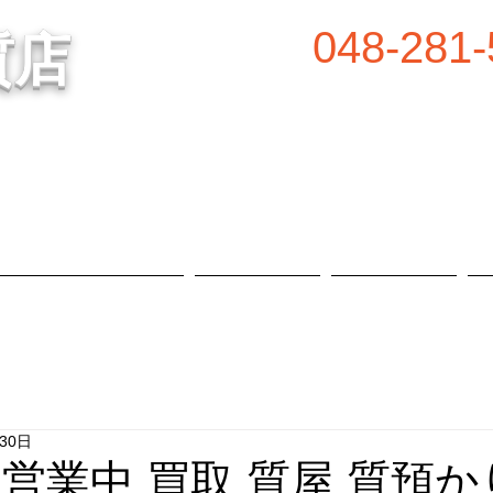
048-281-
質店
谷の質屋買取・金買取
営業時間／8:00～2
定休日／毎週水
属等、高価買取中！
​駐車場あり
質預かり・買取品目
お知らせ
店舗概要
月30日
日営業中 買取 質屋 質預か