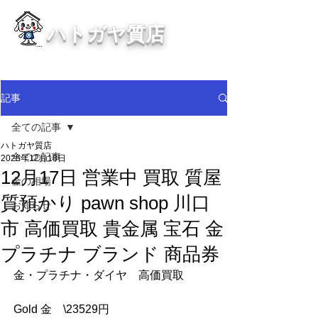
ハトガヤ質店
川口市鳩ヶ谷の質屋買取・金買取
・貴金属等、高価買取中！
記事
全ての記事
ハトガヤ質店
全ての記事
2025年12月18日
12月17日 営業中 買取 質屋
金の相場
質預かり pawn shop 川口
お知らせ
市 高価買取 貴金属 宝石 金
プラチナ ブランド 商品券
金・プラチナ・ダイヤ　高価買取
Gold 金　\23529円