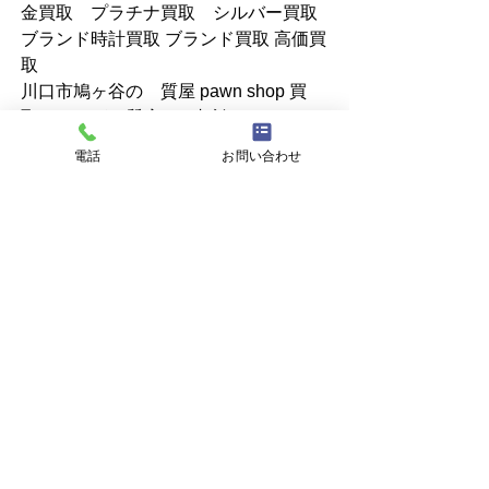
金買取　プラチナ買取　シルバー買取 
ブランド時計買取 ブランド買取 高価買
取
川口市鳩ヶ谷の　質屋 pawn shop 買
取　ハトガヤ質店へご相談ください。
電話
お問い合わせ
すべて表示
最新記事