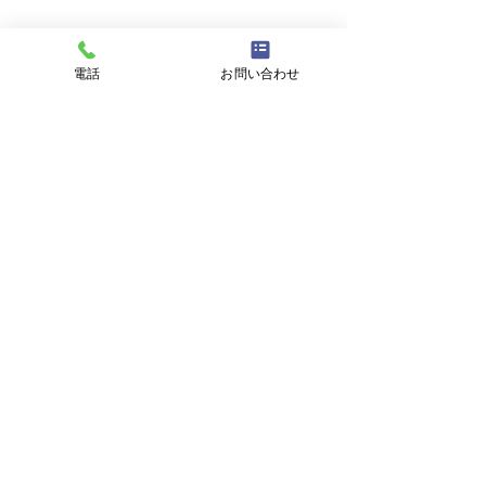
電話
お問い合わせ
8月8日 営業中 買取 質屋
8月7日 営業中 
質預かり pawn shop 川口
質預かり pawn s
市 鳩ヶ谷 高価買取 貴金
市 鳩ヶ谷 高価
本日 今日 朝8時より夜8時
金・プラチナ・ダ
コメント
属 宝石 金 プラチナ ブラ
属 宝石 金 プラ
まで 営業中 金・プラチナ・
買取 Gold 金 \23
ンド 商品券
ンド 商品券
ダイヤ 高価買取 高価買取中
Platinum プラチ
見積もり査定無料です。 貴金
円 今日の金 プ
コメントを追加…
属はK18 18金 18k 14金 10金
取基準価格です。