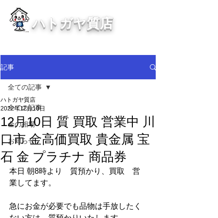
ハトガヤ質店
川口市鳩ヶ谷の質屋買取・金買取
・貴金属等、高価買取中！
記事
全ての記事
ハトガヤ質店
全ての記事
2022年12月10日
12月10日 質 買取 営業中 川
金の相場
口市 金高価買取 貴金属 宝
お知らせ
石 金 プラチナ 商品券
本日 朝8時より　質預かり、買取　営
業してます。 
急にお金が必要でも品物は手放したく
ない方は、質預かりいたします。  