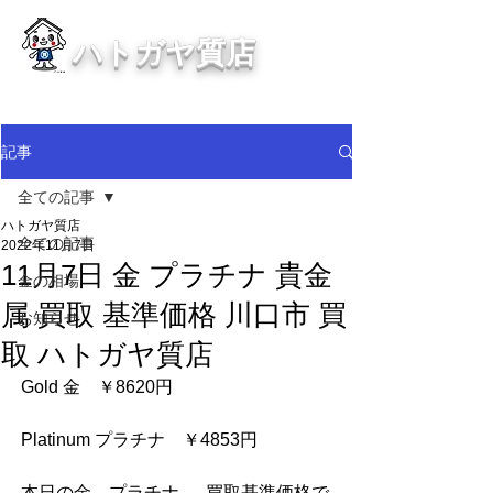
ハトガヤ質店
川口市鳩ヶ谷の質屋買取・金買取
・貴金属等、高価買取中！
記事
全ての記事
ハトガヤ質店
全ての記事
2022年11月7日
11月7日 金 プラチナ 貴金
金の相場
属 買取 基準価格 川口市 買
お知らせ
取 ハトガヤ質店
Gold 金　￥8620円     
Platinum プラチナ　￥4853円    
本日の金　プラチナ　  買取基準価格で