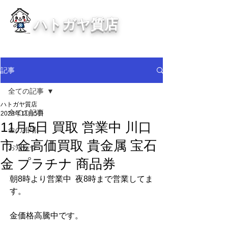
ハトガヤ質店
川口市鳩ヶ谷の質屋買取・金買取
・貴金属等、高価買取中！
記事
全ての記事
ハトガヤ質店
全ての記事
2023年11月5日
11月5日 買取 営業中 川口
金の相場
市 金高価買取 貴金属 宝石
お知らせ
金 プラチナ 商品券
朝8時より営業中  夜8時まで営業してま
す。
金価格高騰中です。  