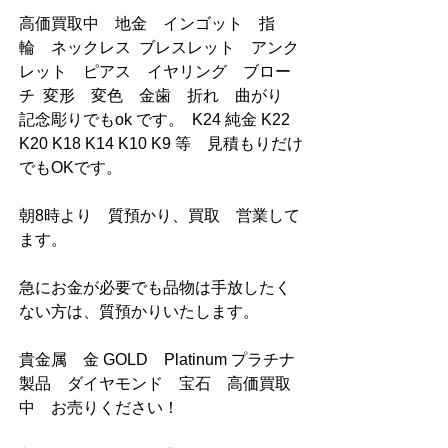
高価買取中　地金　インゴット　指
輪　ネックレス  ブレスレット　アンク
レット　ピアス　イヤリング　ブロー
チ  変形　変色　金歯　折れ　曲がり　
記念彫りでもok です。  K24 純金 K22 
K20 K18 K14 K10 K9 等　見積もりだけ
でもOKです。
朝8時より　質預かり、買取　営業して
ます。
急にお金が必要でも品物は手放したく
ない方は、質預かりいたします。
貴金属　金 GOLD　Platinum プラチナ
製品　ダイヤモンド　宝石　高価買取
中　お売りください！ 