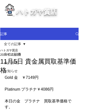
ハトガヤ質店
川口市鳩ヶ谷の質屋買取・金買取
・貴金属等、高価買取中！
記事
全ての記事
ハトガヤ質店
全ての記事
2021年11月5日
11月5日 貴金属買取基準価
金の相場
格
お知らせ
Gold 金　￥7149円            
Platinum プラチナ￥4086円            
本日の金　プラチナ　買取基準価格で
す。        