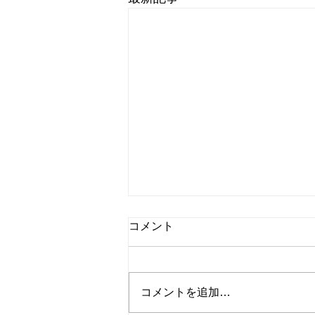
8月7日 営業中 買取 質屋 質預
コメント
かり pawn shop 川口市 鳩ヶ
谷 高価買取 貴金属 宝石 金
金・プラチナ・ダイヤ 高価買取
プラチナ ブランド 商品券
Gold 金 \23590円 Platinum プラ
コメントを追加…
チナ ￥9475円 今日の金 プラ