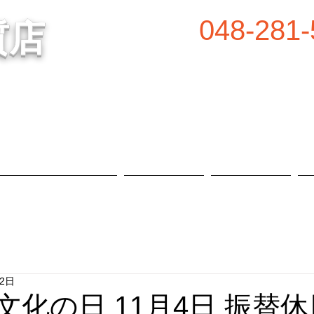
048-281-
質店
谷の質屋買取・金買取
営業時間／8:00～2
定休日／毎週水
属等、高価買取中！
​駐車場あり
質預かり・買取品目
お知らせ
店舗概要
月2日
 文化の日 11月4日 振替