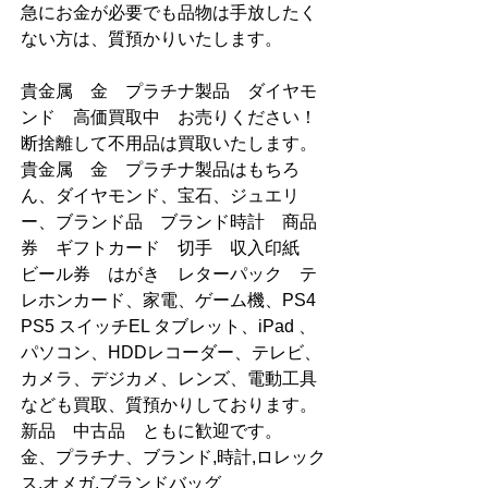
急にお金が必要でも品物は手放したく
ない方は、質預かりいたします。
貴金属　金　プラチナ製品　ダイヤモ
ンド　高価買取中　お売りください！  
断捨離して不用品は買取いたします。  
貴金属　金　プラチナ製品はもちろ
ん、ダイヤモンド、宝石、ジュエリ
ー、ブランド品　ブランド時計　商品
券　ギフトカード　切手　収入印紙　
ビール券　はがき　レターパック　テ
レホンカード、家電、ゲーム機、PS4 
PS5 スイッチEL タブレット、iPad 、
パソコン、HDDレコーダー、テレビ、
カメラ、デジカメ、レンズ、電動工具
なども買取、質預かりしております。   
新品　中古品　ともに歓迎です。       
金、プラチナ、ブランド,時計,ロレック
ス,オメガ,ブランドバッグ　