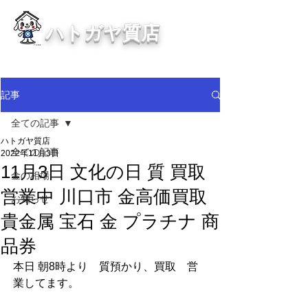
ハトガヤ質店
川口市鳩ヶ谷の質屋買取・金買取
・貴金属等、高価買取中！
記事
全ての記事
ハトガヤ質店
全ての記事
2022年11月3日
11月3日 文化の日 質 買取
金の相場
営業中 川口市 金高価買取
お知らせ
貴金属 宝石 金 プラチナ 商
品券
本日 朝8時より　質預かり、買取　営
業してます。