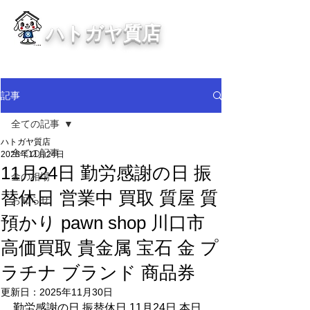
ハトガヤ質店
川口市鳩ヶ谷の質屋買取・金買取
・貴金属等、高価買取中！
記事
全ての記事
ハトガヤ質店
全ての記事
2025年11月24日
11月24日 勤労感謝の日 振
金の相場
替休日 営業中 買取 質屋 質
お知らせ
預かり pawn shop 川口市
高価買取 貴金属 宝石 金 プ
ラチナ ブランド 商品券
更新日：
2025年11月30日
勤労感謝の日 振替休日 11月24日 本日 