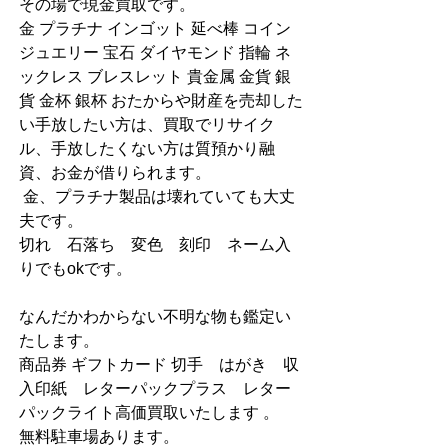
その場で現金買取です。
金 プラチナ インゴット 延べ棒 コイン 
ジュエリー 宝石 ダイヤモンド 指輪 ネ
ックレス ブレスレット 貴金属 金貨 銀
貨 金杯 銀杯 おたからや財産を売却した
い手放したい方は、買取でリサイク
ル、手放したくない方は質預かり融
資、お金が借りられます。
 金、プラチナ製品は壊れていても大丈
夫です。
切れ　石落ち　変色　刻印　ネーム入
りでもokです。
なんだかわからない不明な物も鑑定い
たします。
商品券 ギフトカード 切手　はがき　収
入印紙　レターパックプラス　レター
パックライト高価買取いたします 。
無料駐車場あります。