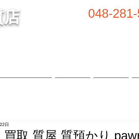
048-281-
質店
谷の質屋買取・金買取
営業時間／8:00～2
定休日／毎週水
属等、高価買取中！
​駐車場あり
質預かり・買取品目
お知らせ
店舗概要
月22日
 買取 質屋 質預かり pawn