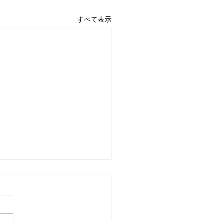
すべて表示
4日 営業中 買取 質屋 質預
pawn shop 川口市 鳩ヶ
高価買取 貴金属 宝石 金
プラチナ・ダイヤ 高価買取
チナ ブランド 商品券
 金 \22425円 Platinum プラ