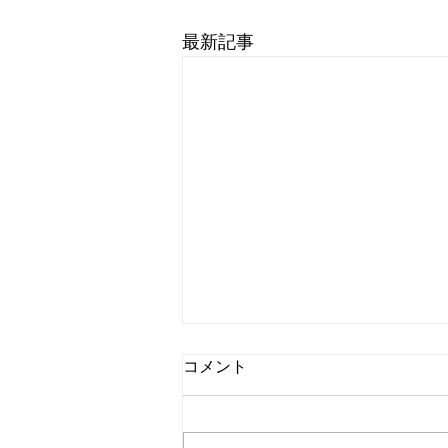
最新記事
8月6日 営業中 買取 質屋 質預
コメント
かり pawn shop 川口市 鳩ヶ
谷 高価買取 貴金属 宝石 金
金・プラチナ・ダイヤ 高価買取
プラチナ ブランド 商品券
Gold 金 \23643円 Platinum プラ