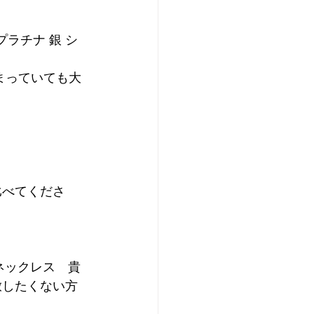
ド プラチナ 銀 シ
まっていても大
比べてくださ
 ネックレス　貴
放したくない方