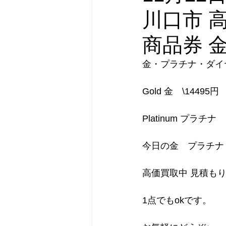
川口市 
商品券 
金・プラチナ・ダイ
Gold 金　\14495円
Platinum プラチナ
今日の金　プラチナ
高価買取中 見積も
1点でもokです。