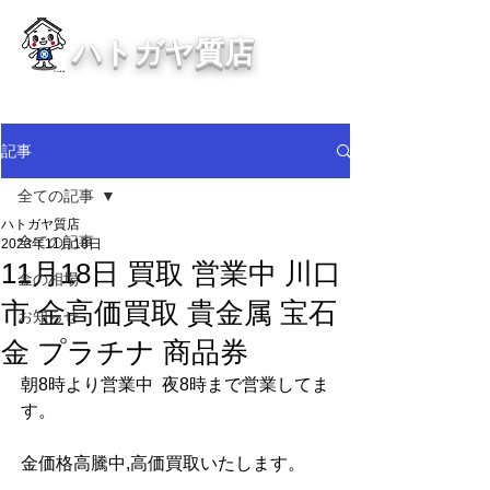
ハトガヤ質店
川口市鳩ヶ谷の質屋買取・金買取
・貴金属等、高価買取中！
記事
全ての記事
ハトガヤ質店
全ての記事
2023年11月18日
11月18日 買取 営業中 川口
金の相場
市 金高価買取 貴金属 宝石
お知らせ
金 プラチナ 商品券
朝8時より営業中  夜8時まで営業してま
す。
金価格高騰中,高価買取いたします。