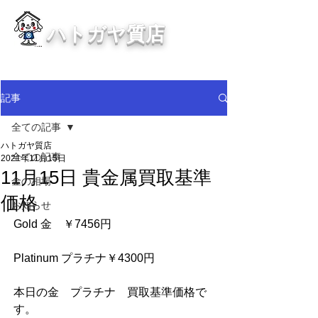
ハトガヤ質店
川口市鳩ヶ谷の質屋買取・金買取
・貴金属等、高価買取中！
記事
全ての記事
ハトガヤ質店
全ての記事
2021年11月15日
11月15日 貴金属買取基準
金の相場
価格
お知らせ
Gold 金　￥7456円              
Platinum プラチナ￥4300円              
本日の金　プラチナ　買取基準価格で
す。          