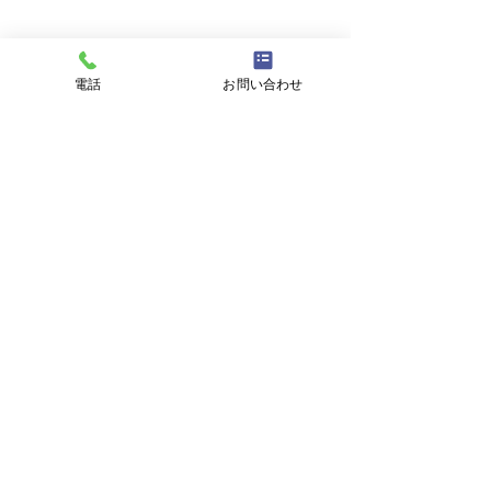
電話
お問い合わせ
8月6日 営業時間変更の
8月4日 営業中 
お知らせ
質預かり pawn s
市 鳩ヶ谷 高価
本日 令和8年8月6日 午後3
金・プラチナ・ダ
コメント
属 宝石 金 プラ
時ごろより営業いたします。
買取 Gold 金 \22
ンド 商品券
ご迷惑をおかけします。 よろ
Platinum プラチ
しくお願いします。
円 今日の金 プ
コメントを追加…
取基準価格です。