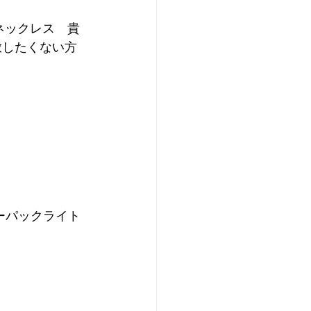
 ネックレス　貴
放したくない方
ーパックライト