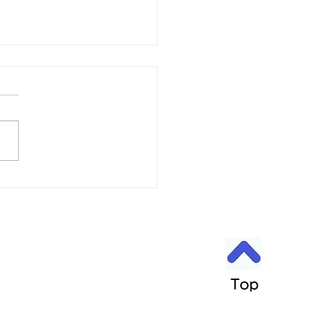
6日 営業中 買取 質屋 質預
pawn shop 川口市 鳩ヶ
高価買取 貴金属 宝石 金
プラチナ・ダイヤ 高価買取
チナ ブランド 商品券
 金 \23643円 Platinum プラ
 ￥9553円 今日の金 プラ
 買取基準価格です。 高価
中 見積もり査定無料です。
でもokです。 お気軽にどうぞ
属はK18 18金 18k 14金 10
 999.9YG 24K K24 ホワイ
ールド プラチナ 銀 シルバ
など高価買取中です。 変
 変色、切れ、破損品、イ
Top