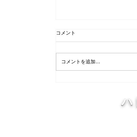
8月8日 営業中 買取 質屋 質預
コメント
かり pawn shop 川口市 鳩ヶ
谷 高価買取 貴金属 宝石 金
本日 今日 朝8時より夜8時ま
プラチナ ブランド 商品券
で 営業中 金・プラチナ・ダイ
コメントを追加…
ヤ 高価買取 高価買取中 見積も
り査定無料です。 貴金属はK18
18金 18k 14金 10金 WG 999.9YG
24K K24 ホワイトゴールド プラ
チナ 銀 シルバー など高価買取
ハ
中です。 変形、 変色、切れ、破
損品、イニシャル入りでも大丈
夫！ ネックレスが絡まっていて
も大丈夫です。 不明な物はお持
ちください。 査定無料です。