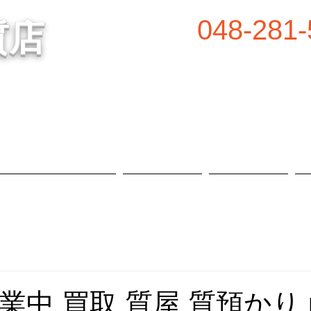
048-281-
質店
谷の質屋買取・金買取
営業時間／8:00～2
定休日／毎週水
属等、高価買取中！
​駐車場あり
質預かり・買取品目
お知らせ
店舗概要
業中 買取 質屋 質預かり p