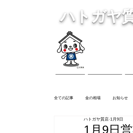
ハトガヤ
川口市鳩ヶ
・貴金
ホーム
営業内容
全ての記事
金の相場
お知らせ
ハトガヤ質店
1月9日
1月9日営