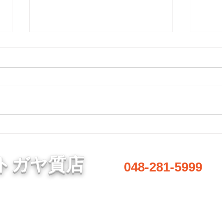
8月7日 営業中 買取 質屋 質預
8月
かり pawn shop 川口市 鳩ヶ
かり 
谷 高価買取 貴金属 宝石 金
谷 
金・プラチナ・ダイヤ 高価買取
金・
プラチナ ブランド 商品券
プラ
Gold 金 \23590円 Platinum プラ
Gold
チナ ￥9475円 今日の金 プラ
チナ
チナ 買取基準価格です。 高価
チナ
買取中 見積もり査定無料です。
買取
1点でもokです。 お気軽にどうぞ
1点
♪ 貴金属はK18 18金 18k 14金 10
♪ 貴金
トガヤ質店
048-281-5999
金 WG 999.9YG 24K K24 ホワイ
金 WG
トゴールド プラチナ 銀 シルバ
トゴ
ー など高価買取中です。 変
ー 
形、 変色、切れ、破損品、イ
形、
営業時間／8:00～20:00
定休日／毎週水曜日
​駐車場あり