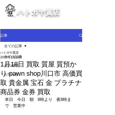
ハトガヤ質店
川口市鳩ヶ谷の質屋買取・金買取
・貴金属等、高価買取中！
記事
全ての記事
ハトガヤ質店
全ての記事
2025年1月18日
1月18日 買取 質屋 質預か
金の相場
り pawn shop川口市 高価買
お知らせ
取 貴金属 宝石 金 プラチナ
商品券 金券 買取
本日　今日　朝　8時より　夜8時ま
で　営業中