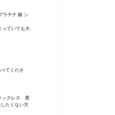
ド プラチナ 銀 シ
まっていても大
比べてくださ
 ネックレス　貴
放したくない方