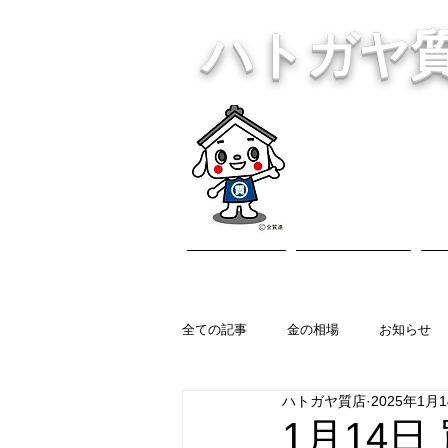
ハトガヤ
川口市鳩ヶ
・貴金
ホーム
営業内容
全ての記事
金の相場
お知らせ
ハトガヤ質店
2025年1月
1月14日 