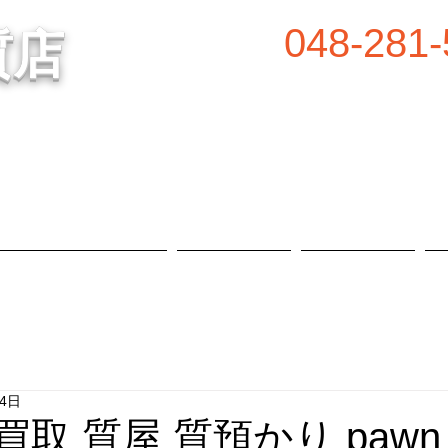
048-281-
質店
谷の質屋買取・金買取
営業時間／8:00～2
定休日／毎週水
属等、高価買取中！
​駐車場あり
質預かり・買取品目
お知らせ
店舗概要
14日
買取 質屋 質預かり pawn 