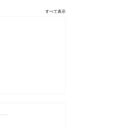
すべて表示
4日 営業中 買取 質屋 質預
pawn shop 川口市 鳩ヶ
高価買取 貴金属 宝石 金
プラチナ・ダイヤ 高価買取
チナ ブランド 商品券
 金 \22425円 Platinum プラ