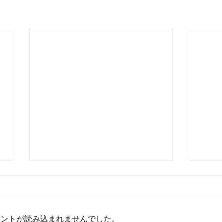
8月6日 営業時間変更のお知
8月
らせ
かり 
谷 
本日 令和8年8月6日 午後3時
金・
プラ
メントが読み込まれませんでした。
ごろより営業いたします。 ご迷
Gold