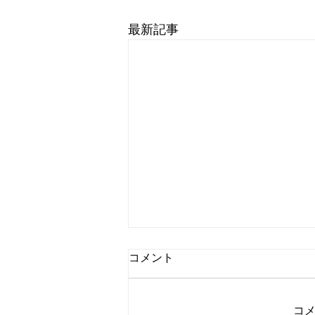
最新記事
8月6日 営業中 買取 質屋 質預
コメント
かり pawn shop 川口市 鳩ヶ
谷 高価買取 貴金属 宝石 金
金・プラチナ・ダイヤ 高価買取
プラチナ ブランド 商品券
コ
Gold 金 \23643円 Platinum プラ