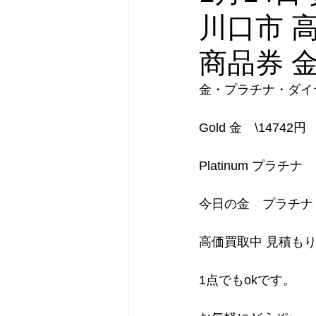
川口市 
商品券 
金・プラチナ・ダイ
Gold 金　\14742円
Platinum プラチナ
今日の金　プラチナ
高価買取中 見積も
1点でもokです。